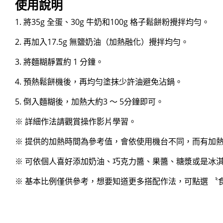
使用說明
關於隆穎
1. 將35g 全蛋、30g 牛奶和100g 格子鬆餅粉攪拌均勻。
電子型錄
2. 再加入17.5g 無鹽奶油（加熱融化）攪拌均勻。
聯絡我們
3. 將麵糊靜置約 1 分鐘。
4. 預熱鬆餅機後，再均勻塗抹少許油避免沾鍋。
繁
5. 倒入麵糊後，加熱大約3 ～ 5分鐘即可。
※ 詳細作法請觀賞操作影片學習。
※ 提供的加熱時間為參考值，會依使用機台不同，而有加
※ 可依個人喜好添加奶油、巧克力醬、果醬、糖漿或是冰
※ 基本比例僅供參考，想要知道更多搭配作法，可點選 〝