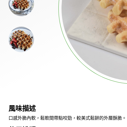
布丁&果凍粉
冰品粉
奶昔粉
飲品粉
各式風味掛壁粉及蛋糕奶茶粉
果汁粉
餅乾碎片
烘焙預拌粉
風味描述
產品應用
口感外脆內軟，鬆軟間帶點咬勁，較美式鬆餅的外層酥脆。
新聞中心