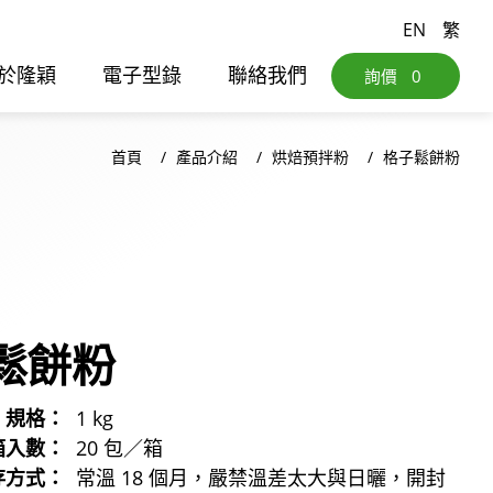
EN
繁
於隆穎
電子型錄
聯絡我們
詢價
0
首頁
產品介紹
烘焙預拌粉
格子鬆餅粉
鬆餅粉
規格：
1 kg
箱入數：
20 包／箱
存方式：
常溫 18 個月，嚴禁溫差太大與日曬，開封