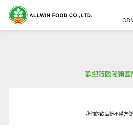
OD
ODM服務
歡迎蒞臨
隆穎國
產品介紹
精選產品
天然果蔬原粉
我們的飲品粉不僅方便
奶茶粉
奶蓋粉