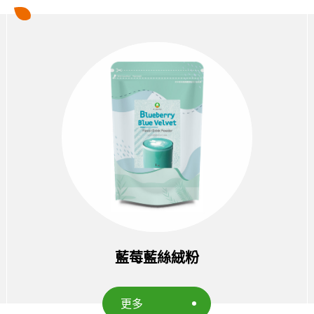
藍莓藍絲絨粉
更多