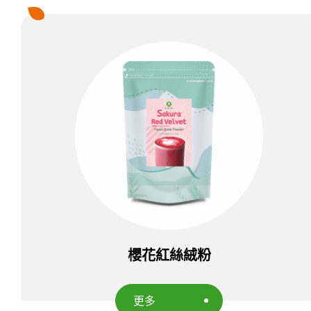
布丁&果凍粉
冰品粉
奶昔粉
飲品粉
各式風味掛壁粉及蛋糕奶茶粉
果汁粉
餅乾碎片
烘焙預拌粉
櫻花紅絲絨粉
產品應用
更多
新聞中心