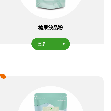
榛果飲品粉
更多