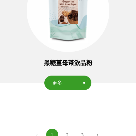
黑糖薑母茶飲品粉
更多
1
2
3