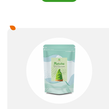
餅乾碎片
烘焙預拌粉
產品應用
新聞中心
關於隆穎
電子型錄
聯絡我們
繁