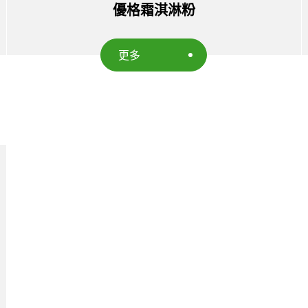
優格霜淇淋粉
更多