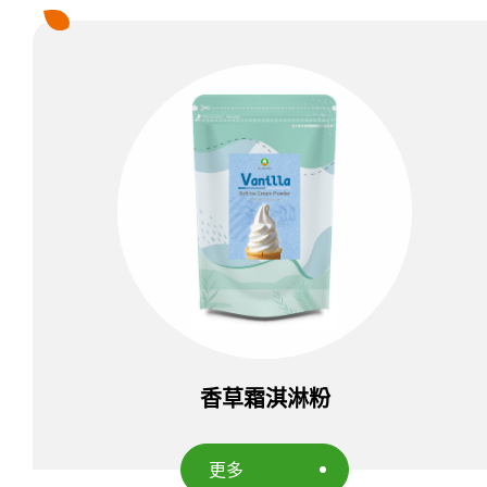
布丁&果凍粉
冰品粉
冰沙粉
霜淇淋粉
台式雪花冰粉
韓式雪花冰粉
奶昔粉
飲品粉
香草霜淇淋粉
各式風味掛壁粉及蛋糕奶茶粉
更多
果汁粉