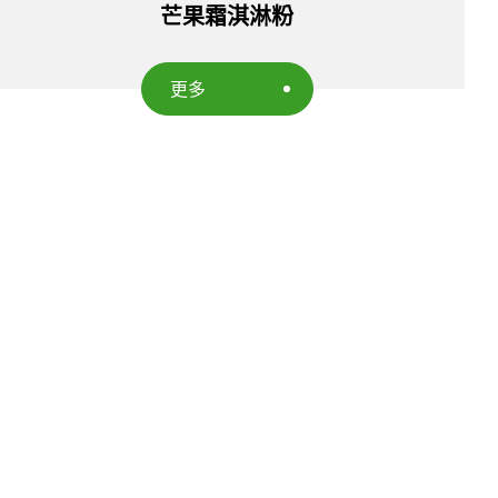
芒果霜淇淋粉
更多