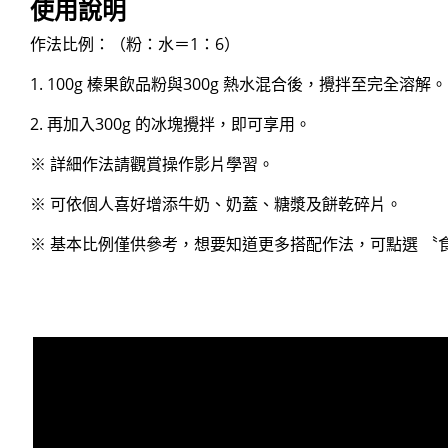
使用說明
關於隆穎
作法比例：（粉：水＝1：6）
電子型錄
1. 100g 榛果飲品粉與300g 熱水混合後，攪拌至完全溶解。
聯絡我們
2. 再加入300g 的冰塊攪拌，即可享用。
※ 詳細作法請觀賞操作影片學習。
繁
※ 可依個人喜好增添牛奶、奶蓋、糖漿及餅乾碎片。
※ 基本比例僅供參考，想要知道更多搭配作法，可點選 〝