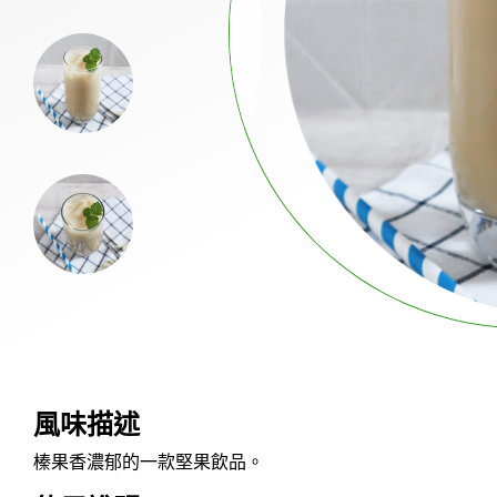
布丁&果凍粉
冰品粉
奶昔粉
飲品粉
各式風味掛壁粉及蛋糕奶茶粉
果汁粉
餅乾碎片
烘焙預拌粉
風味描述
產品應用
榛果香濃郁的一款堅果飲品。
新聞中心