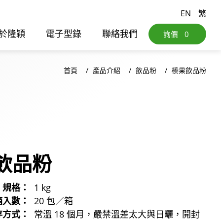
EN
繁
於隆穎
電子型錄
聯絡我們
詢價
0
首頁
產品介紹
飲品粉
榛果飲品粉
飲品粉
規格：
1 kg
箱入數：
20 包／箱
存方式：
常溫 18 個月，嚴禁溫差太大與日曬，開封