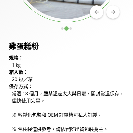
冰品粉
奶昔粉
飲品粉
雞蛋糕粉
各式風味掛壁粉及蛋糕奶茶粉
規格：
果汁粉
1 kg
餅乾碎片
箱入數：
20 包／箱
烘焙預拌粉
保存方式：
常溫 18 個月，嚴禁溫差太大與日曬，開封常溫保存，
產品應用
儘快使用完畢。
新聞中心
※ 客製化包裝和 OEM 訂單皆可私人訂製。
關於隆穎
※ 包裝袋僅供參考，請依實際出貨包裝為主。