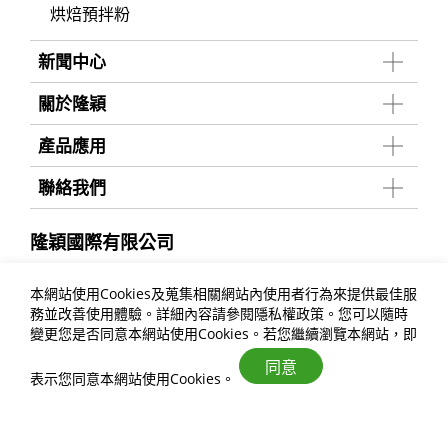
烘焙預拌粉
新聞中心
關於隆穎
產品應用
聯絡我們
隆穎國際有限公司
+886-6-593-7665
本網站使用Cookies及蒐集相關網站內使用者行為來提供最佳服
+886-6-593-8404
務並改善使用體驗。詳細內容請參閱
隱私權政策
。您可以隨時
allwinfoodsales@gmail.com
變更您是否同意本網站使用Cookies。若您繼續瀏覽本網站，即
74553 台南市安定區新吉六路27號
同意
表示您同意本網站使用Cookies。