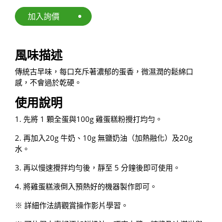
電子型錄
加入詢價
聯絡我們
風味描述
繁
EN
傳統古早味，每口充斥著濃郁的蛋香，微濕潤的鬆綿口
感，不會過於乾硬。
使用說明
1. 先將 1 顆全蛋與100g 雞蛋糕粉攪打均勻。
2. 再加入20g 牛奶、10g 無鹽奶油（加熱融化）及20g
水。
3. 再以慢速攪拌均勻後，靜至 5 分鐘後即可使用。
4. 將雞蛋糕液倒入預熱好的機器製作即可。
※ 詳細作法請觀賞操作影片學習。