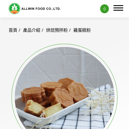
0
首頁
產品介紹
烘焙預拌粉
雞蛋糕粉
ODM服務
產品介紹
精選產品
天然果蔬原粉
奶茶粉
奶蓋粉
布丁&果凍粉